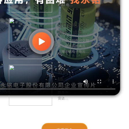
Pin直
PSU 电容
替｜永
交期长、
铭固液
成本高的
痛点，上
混合电
进口钽电容交
海永铭电
容，AI
期长、成本
子推出
服务器
NHT/NHX
高？永铭
针对进口钽电容交期
系列固液
PSU输
长、成本高的痛点，
TQD15/TQW19
混合电
上海永铭电子推出
出端国
容，支持
系列Pin-to-Pin
TQD15/TQW19 系列
Pin-to-Pin
产替代
替代方案，破
导电高分子钽电容，
直替，常
方案
1.5mm/1.9mm 超薄
解限高难题
规交期仅
告别
设计适配限高场景，
4 周，
MLCC
ESL 降低 50%，成本
125℃下
低 25%-30%，可直
啸叫
可连续工
针对车
接替代松下等进口型
作
与可
载激光
号，欢迎申请样品测
4000h，
雷达
靠性
试。
能有效降
MLCC
低全生命
焦
压电效
周期成
应引发
虑：
本，保障
的啸
永铭
供应链稳
叫、延