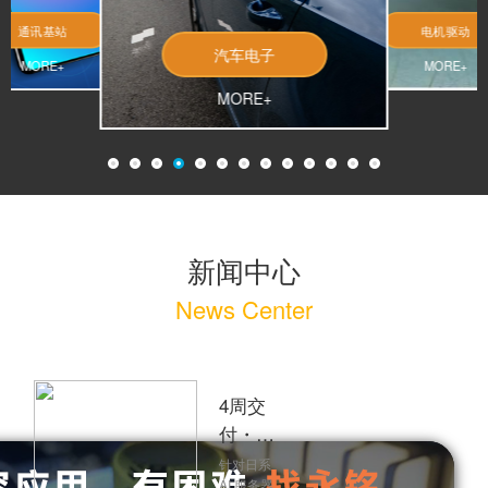
通讯基站
电机驱动
汽车电子
MORE+
MORE+
MORE+
新闻中心
News Center
4周交
付・
Pin-to-
针对日系
AI 服务器