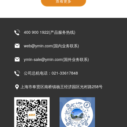
定，欢迎
查看更多
VHT
迟及失
申请样品
效问
固液
测试。
题，上
混合
海永铭
电
电子推
出 VHT
容，
400 900 1922(产品服务热线)
系列固
激光
液混合
电容，
雷达
web@ymin.com(国内业务联系)
从物理
供电
上根除
ymin-sale@ymin.com(国外业务联系)
的“安
形变风
险，可
全保
直接替
公司总机电话：021-33617848
险”
换
MLCC
上海市奉贤区南桥镇杨王经济园区光村路258号
矩阵，
释放
PCB 空
间，还
能降低
全生命
周期成
本，欢