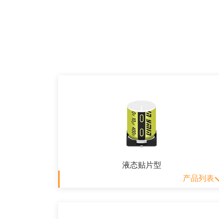
液态贴片型
产品列表