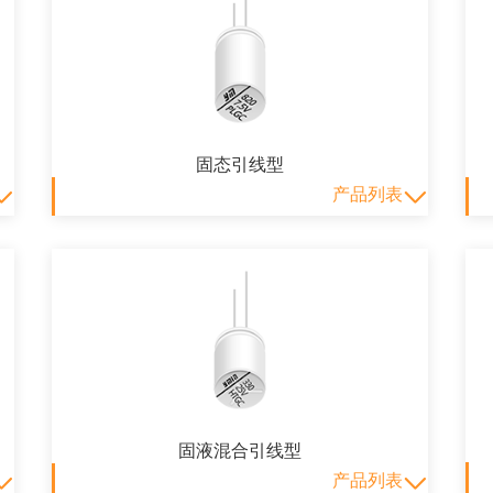
固态引线型
产品列表
固液混合引线型
产品列表