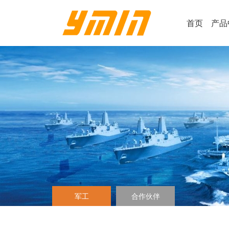
首页
产品
军工
合作伙伴