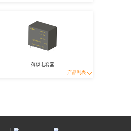
薄膜电容器
产品列表