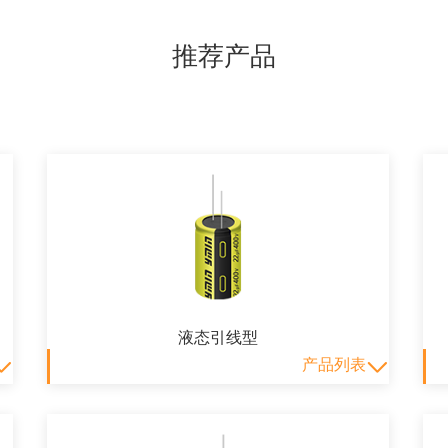
推荐产品
液态引线型
产品列表