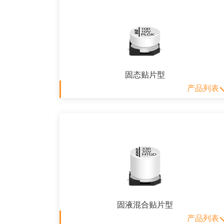
固态贴片型
产品列表
固液混合贴片型
产品列表