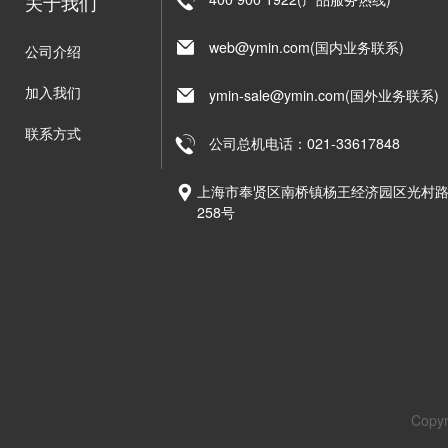
关于我们
web@ymin.com(国内业务联系)
公司介绍
加入我们
ymin-sale@ymin.com(国外业务联系)
联系方式
公司总机电话：021-33617848
上海市奉贤区南桥镇杨王经济园区光村
258号
Copyr