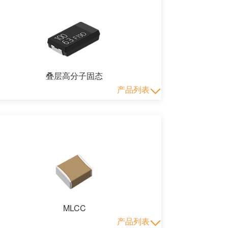
叠层高分子固态
产品列表
MLCC
产品列表