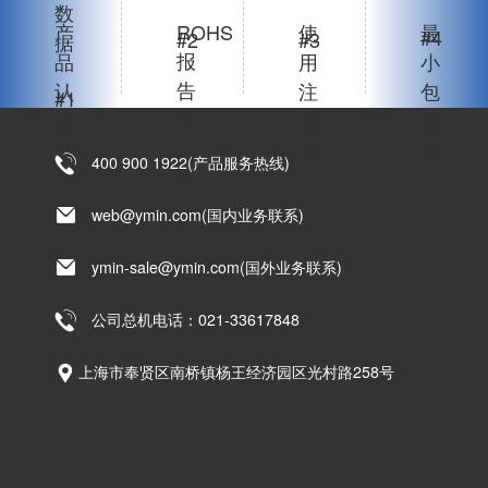
数
产
ROHS
使
最
#4
#2
#3
据
报
品
用
小
告
认
注
包
#1
书
证
意
装
点
单
400 900 1922(产品服务热线)
#6
#5
位
#7
web@ymin.com(国内业务联系)
#8
ymin-sale@ymin.com(国外业务联系)
公司总机电话：021-33617848
上海市奉贤区南桥镇杨王经济园区光村路258号