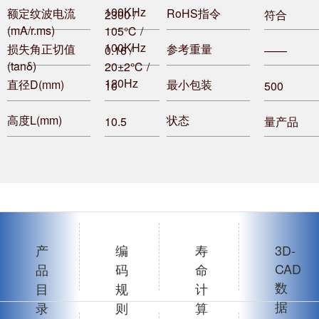
100KHz
额定纹波电流
RoHS指令
2300 /
符合
(mA/r.ms)
105℃ /
100KHz
损失角正切值
参考重量
0.16 /
——
(tanδ)
20±2℃ /
120Hz
直径D(mm)
最小包装
10
500
高度L(mm)
状态
10.5
量产品
产
编
寿
3D-
CAD
品
码
命
数
目
规
计
据
录
则
算