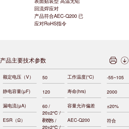
表面贴装型 高温无铅
回流焊应对
产品符合AEC-Q200 已
应对RoHS指令
产品主要技术参数
额定电压（V）
工作温度(°C)
50
-55~105
静电容量(μF)
寿命(hrs)
120
2000
漏电流(μA)
容量允许偏差
60 /
±20%
20±2℃ /
2min
ESR（Ω）
AEC-Q200
0.025 /
符合
20±2℃ /