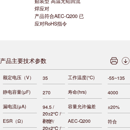
贴装型 高温无铅回流
焊应对
产品符合AEC-Q200 已
应对RoHS指令
产品主要技术参数
额定电压（V）
工作温度(°C)
35
-55~135
静电容量(μF)
寿命(hrs)
270
4000
漏电流(μA)
容量允许偏差
94.5 /
±20%
20±2℃ /
2min
ESR（Ω）
AEC-Q200
0.02 /
符合
20±2℃ /