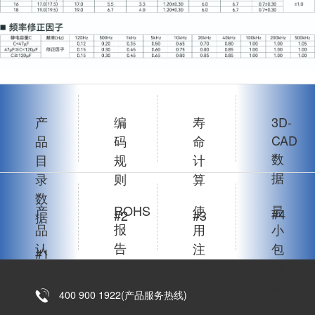
产
编
寿
3D-
CAD
品
码
命
数
目
规
计
据
录
则
算
数
产
ROHS
使
最
#4
#2
#3
据
报
品
用
小
告
认
注
包
#1
书
证
意
装
点
单
400 900 1922(产品服务热线)
#6
#5
位