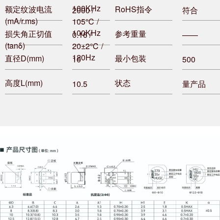
100KHz
额定纹波电流
RoHS指令
2000 /
符合
(mA/r.ms)
105℃ /
100KHz
损失角正切值
参考重量
0.16 /
——
(tanδ)
20±2℃ /
120Hz
直径D(mm)
最小包装
10
500
高度L(mm)
状态
10.5
量产品