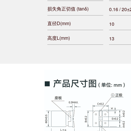
损失角正切值 (tanδ)
0.16 / 20
直径D(mm)
10
高度L(mm)
13