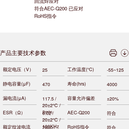
回流焊应对
符合AEC-Q200 已应对
RoHS指令
产品主要技术参数
额定电压（V）
工作温度(°C)
25
-55~125
静电容量(μF)
寿命(hrs)
470
4000
漏电流(μA)
容量允许偏差
117.5 /
±20%
20±2℃ /
2min
ESR（Ω）
AEC-Q200
0.02 /
符合
20±2℃ /
100KHz
额定纹波电流
RoHS指令
2800 /
符合