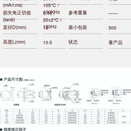
(mA/r.ms)
105℃ /
100KHz
损失角正切值
参考重量
0.16 /
——
(tanδ)
20±2℃ /
120Hz
直径D(mm)
最小包装
10
500
高度L(mm)
状态
10.5
量产品