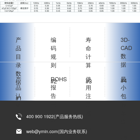
产
编
寿
3D-
CAD
品
码
命
数
目
规
计
据
录
则
算
数
产
ROHS
使
最
#4
#2
#3
据
报
品
用
小
告
认
注
包
#1
书
证
意
装
点
单
400 900 1922(产品服务热线)
#6
#5
位
#7
web@ymin.com(国内业务联系)
#8