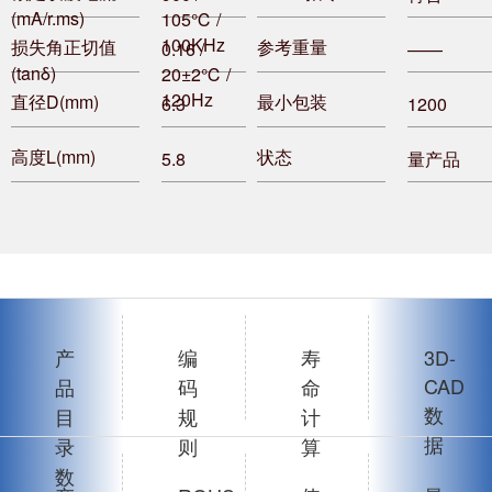
(mA/r.ms)
105℃ /
100KHz
损失角正切值
参考重量
0.16 /
——
(tanδ)
20±2℃ /
120Hz
直径D(mm)
最小包装
6.3
1200
高度L(mm)
状态
5.8
量产品
产
编
寿
3D-
CAD
品
码
命
数
目
规
计
据
录
则
算
数