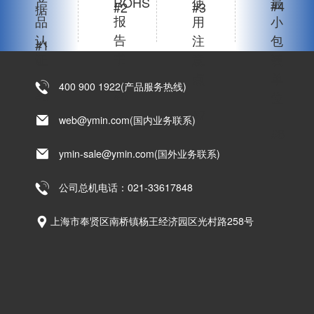
产
ROHS
使
最
#4
#2
#3
据
报
品
用
小
告
认
注
包
#1
书
证
意
装
点
单
400 900 1922(产品服务热线)
#6
#5
位
#7
web@ymin.com(国内业务联系)
#8
ymin-sale@ymin.com(国外业务联系)
公司总机电话：021-33617848
上海市奉贤区南桥镇杨王经济园区光村路258号