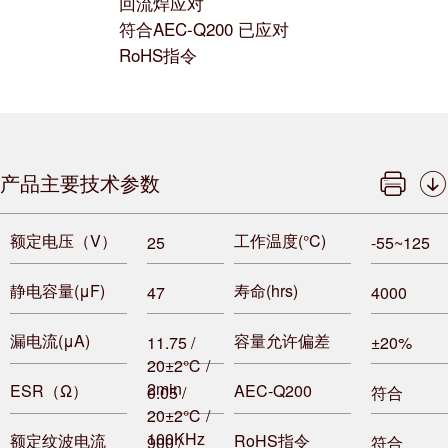
回流焊应对
符合AEC-Q200 已应对
RoHS指令
产品主要技术参数
额定电压（V）
工作温度(°C)
25
-55~125
静电容量(μF)
寿命(hrs)
47
4000
漏电流(μA)
容量允许偏差
11.75 /
±20%
20±2℃ /
2min
ESR（Ω）
AEC-Q200
0.05 /
符合
20±2℃ /
100KHz
额定纹波电流
RoHS指令
900 /
符合