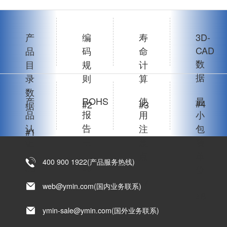
产
编
寿
3D-
CAD
品
码
命
数
目
规
计
据
录
则
算
数
产
ROHS
使
最
#4
#2
#3
据
报
品
用
小
告
认
注
包
#1
书
证
意
装
点
单
400 900 1922(产品服务热线)
#6
#5
位
#7
web@ymin.com(国内业务联系)
#8
ymin-sale@ymin.com(国外业务联系)