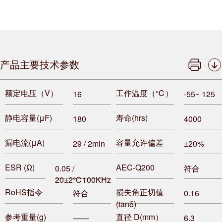
产品主要技术参数
额定电压（V）
工作温度（℃）
16
-55~ 125
静电容量(μF)
寿命(hrs)
180
4000
漏电流(μA)
容量允许偏差
29 / 2min
±20%
ESR (Ω)
AEC-Q200
0.05 /
符合
20±2℃100KHz
RoHS指令
损失角正切值
符合
0.16
(tanδ)
参考重量(g)
直径 D(mm）
——
6.3