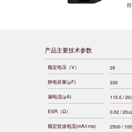
符
产品主要技术参数
额定电压（V）
35
静电容量(μF)
330
漏电流(μA)
115.5 / 2
ESR（Ω）
0.02 / 20
额定纹波电流(mA/r.ms)
2500 / 10