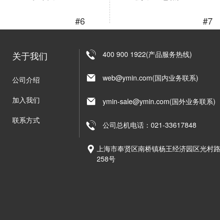
#6
#7
关于我们
400 900 1922(产品服务热线)
web@ymin.com(国内业务联系)
公司介绍
加入我们
ymin-sale@ymin.com(国外业务联系)
联系方式
公司总机电话：021-33617848
上海市奉贤区南桥镇杨王经济园区光村
258号