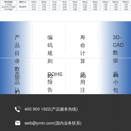
产
编
寿
3D-
CAD
品
码
命
数
目
规
计
据
录
则
算
数
产
ROHS
使
最
#4
#2
#3
据
报
品
用
小
告
认
注
包
#1
书
证
意
装
点
单
400 900 1922(产品服务热线)
#6
#5
位
#7
web@ymin.com(国内业务联系)
#8