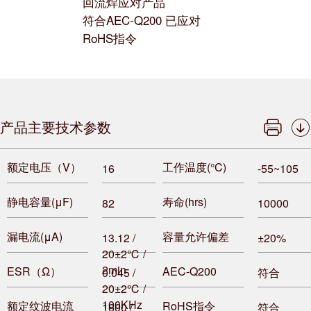
回流焊应对产品
符合AEC-Q200 已应对
RoHS指令
产品主要技术参数
额定电压（V）
工作温度(°C)
16
-55~105
静电容量(μF)
寿命(hrs)
82
10000
漏电流(μA)
容量允许偏差
13.12 /
±20%
20±2℃ /
2min
ESR（Ω）
AEC-Q200
0.045 /
符合
20±2℃ /
100KHz
额定纹波电流
RoHS指令
1600 /
符合