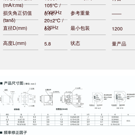
(mA/r.ms)
105℃ /
100KHz
损失角正切值
参考重量
0.16 /
——
(tanδ)
20±2℃ /
120Hz
直径D(mm)
最小包装
6.3
1200
高度L(mm)
状态
5.8
量产品