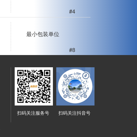
#4
最小包装单位
#8
扫码关注服务号
扫码关注抖音号
路