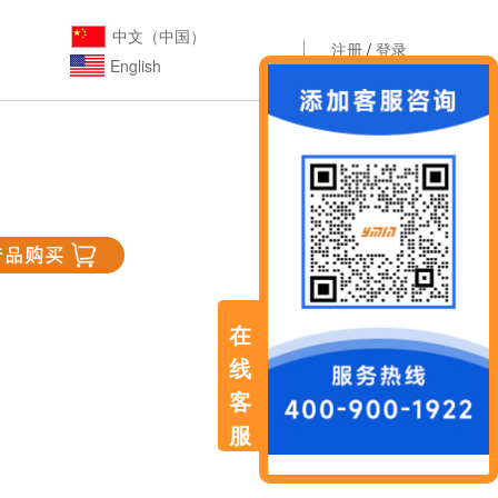
中文（中国）
注册
/
登录
English
在
线
客
服