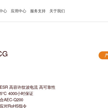
中心
应用中心
服务支持
关于我们
CG
ESR 高容许纹波电流 高可靠性
25℃ 4000小时保证
合AEC-Q200
应对RoHS指令