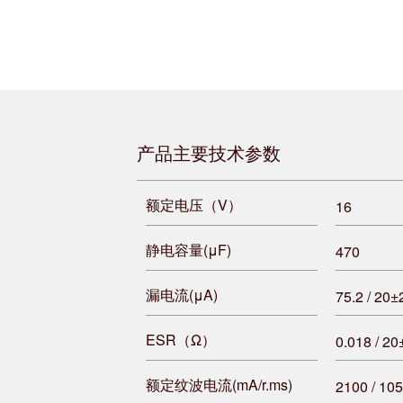
产品主要技术参数
额定电压（V）
16
静电容量(μF)
470
漏电流(μA)
75.2 / 20
ESR（Ω）
0.018 / 2
额定纹波电流(mA/r.ms)
2100 / 10