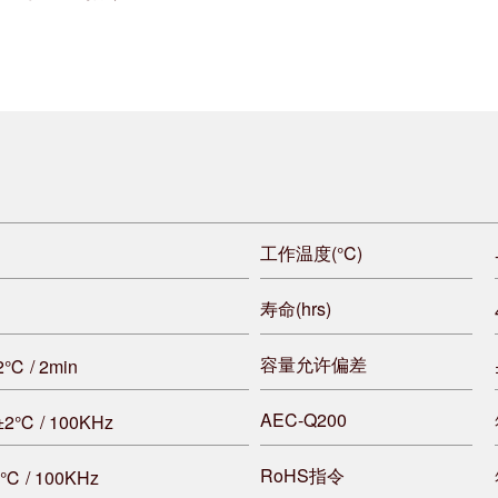
工作温度(°C)
寿命(hrs)
容量允许偏差
±2℃ / 2min
AEC-Q200
0±2℃ / 100KHz
RoHS指令
5℃ / 100KHz