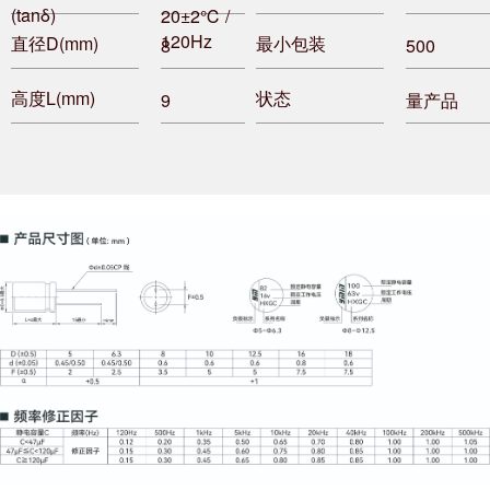
(tanδ)
20±2℃ /
120Hz
直径D(mm)
最小包装
8
500
高度L(mm)
状态
9
量产品