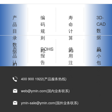
产
编
寿
3D-
CAD
品
码
命
数
目
规
计
据
录
则
算
数
产
ROHS
使
最
#4
#2
#3
据
报
品
用
小
告
认
注
包
#1
书
证
意
装
点
单
400 900 1922(产品服务热线)
#6
#5
位
#7
web@ymin.com(国内业务联系)
#8
ymin-sale@ymin.com(国外业务联系)