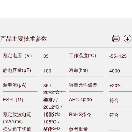
产品主要技术参数
额定电压（V）
工作温度(°C)
35
-55~125
静电容量(μF)
寿命(hrs)
100
4000
漏电流(μA)
容量允许偏差
35 /
±20%
20±2℃ /
2min
ESR（Ω）
AEC-Q200
0.027 /
符合
20±2℃ /
100KHz
额定纹波电流
RoHS指令
1600 /
符合
(mA/r.ms)
105℃ /
100KHz
损失角正切值
参考重量
0.12 /
——