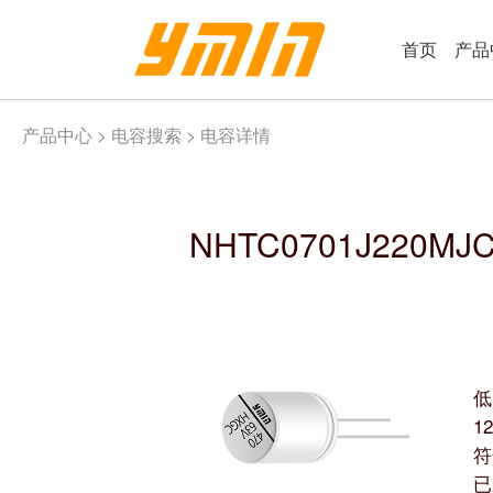
首页
产品
产品中心 >
电容搜索
> 电容详情
NHTC0701J220MJ
低
1
符
已