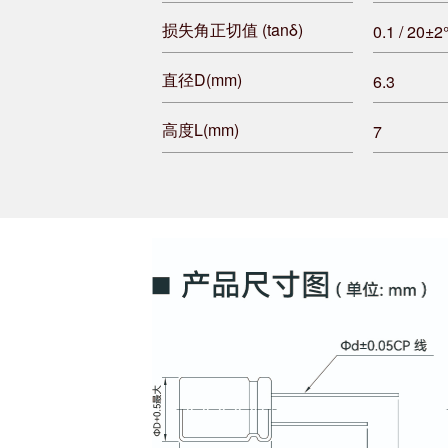
损失角正切值 (tanδ)
0.1 / 20±
直径D(mm)
6.3
高度L(mm)
7