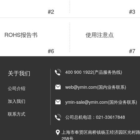
#2
#3
ROHS报告书
使用注意点
#6
#7
关于我们
400 900 1922(产品服务热线)
web@ymin.com(国内业务联系)
公司介绍
加入我们
ymin-sale@ymin.com(国外业务联系)
联系方式
公司总机电话：021-33617848
上海市奉贤区南桥镇杨王经济园区光村
258号