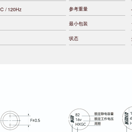
参考重量
2℃ / 120Hz
最小包装
状态