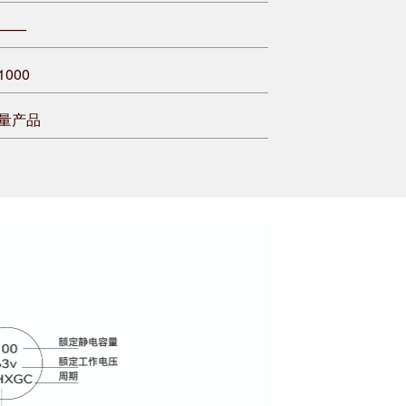
——
1000
量产品