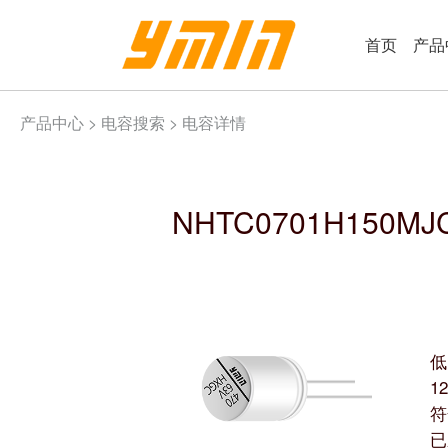
首页
产品
产品中心 >
电容搜索
> 电容详情
NHTC0701H150MJ
低
1
符
已