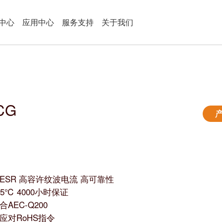
中心
应用中心
服务支持
关于我们
CG
ESR 高容许纹波电流 高可靠性
25℃ 4000小时保证
合AEC-Q200
应对RoHS指令