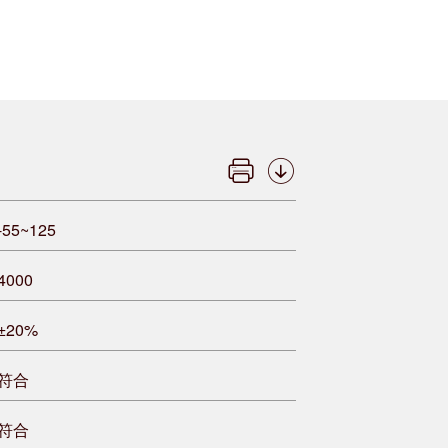
-55~125
4000
±20%
符合
符合