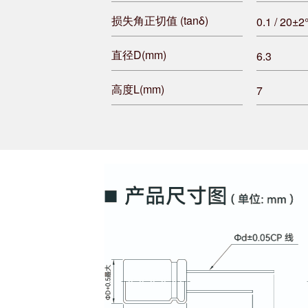
损失角正切值 (tanδ)
0.1 / 20±
直径D(mm)
6.3
高度L(mm)
7