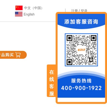
中文（中国）
注册
/
登录
English
在
线
客
服