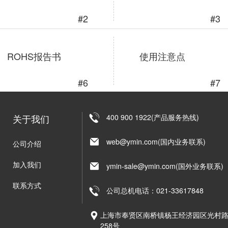
#2
#3
ROHS报告书
使用注意点
#6
#7
关于我们
400 900 1922(产品服务热线)
web@ymin.com(国内业务联系)
公司介绍
加入我们
ymin-sale@ymin.com(国外业务联系)
联系方式
公司总机电话：021-33617848
上海市奉贤区南桥镇杨王经济园区光村
258号