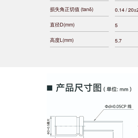
损失角正切值 (tanδ)
0.14 / 20
直径D(mm)
5
高度L(mm)
5.7