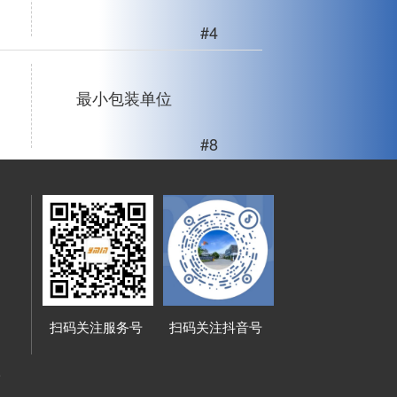
#4
最小包装单位
#8
扫码关注服务号
扫码关注抖音号
路