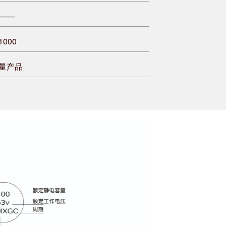
——
1000
量产品