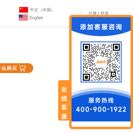
中文（中国）
注册
/
登录
English
在
线
客
服