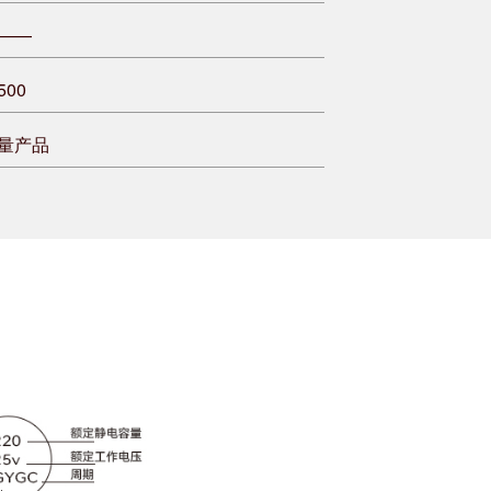
——
500
量产品