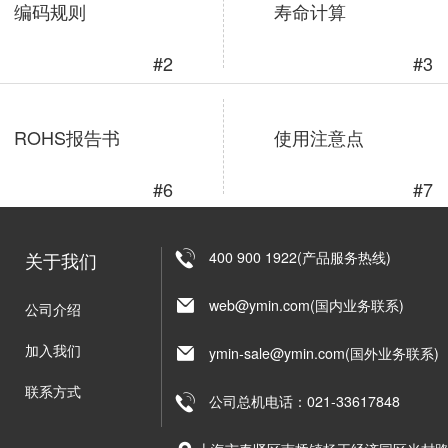
编码规则
寿命计算
#2
#3
ROHS报告书
使用注意点
#6
#7
关于我们
400 900 1922(产品服务热线)
web@ymin.com(国内业务联系)
公司介绍
加入我们
ymin-sale@ymin.com(国外业务联系)
联系方式
公司总机电话：021-33617848