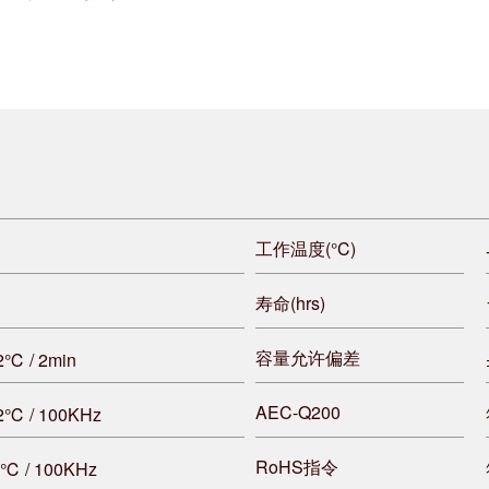
工作温度(°C)
寿命(hrs)
容量允许偏差
±2℃ / 2min
AEC-Q200
±2℃ / 100KHz
RoHS指令
5℃ / 100KHz