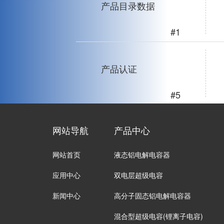
产品目录数据
#1
产品认证
#5
网站导航
产品中心
网站首页
液态铝电解电容器
应用中心
双电层超级电容
新闻中心
高分子固态铝电解电容器
混合型超级电容(锂离子电容)