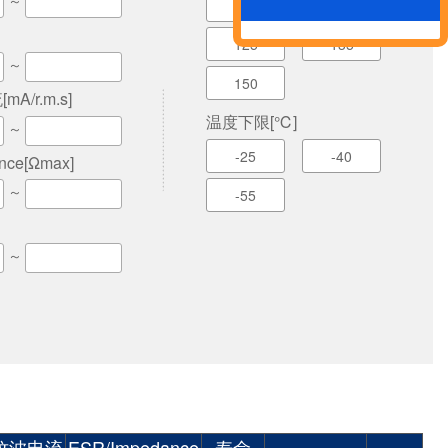
～
85
105
125
135
～
150
/r.m.s]
温度下限[℃]
～
-25
-40
nce[Ωmax]
～
-55
～
纹波电流
ESR/Impedance
寿命