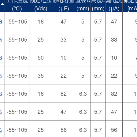
(℃)
(Vdc)
(μF)
(mm)
(mm)
(μA)
[mA
G
-55~105
16
47
5
5.7
47
G
-55~105
25
33
5
5.7
33
G
-55~105
50
10
5
5.7
10
G
-55~105
35
22
5
5.7
22
G
-55~105
16
82
6.3
5.7
82
1
G
-55~105
25
47
6.3
5.7
47
1
G
-55~105
25
56
6.3
5.7
56
1