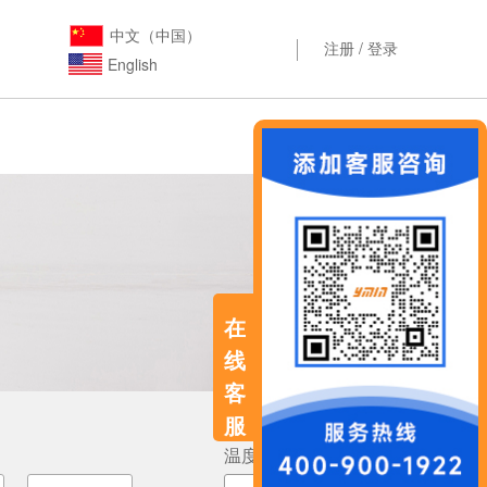
中文（中国）
注册
/
登录
English
在
线
客
服
温度上限[℃]