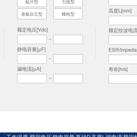
贴片型
引线型
高度L[mm]
基板自立型
螺栓型
额定电压[Vdc]
额定纹波电流[mA
～
静电容量[μF]
ESR/Impeda
～
漏电流[μA]
寿命[hrs]
～
工作温度
额定电压
静电容量
直径D
高度L
漏电流
额定