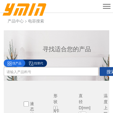
产品中心 > 电容搜索
寻找适合您的产品
找产品
找替代
搜
形
直
温
状
径
度
液
D[mm]
上
态
贴
引