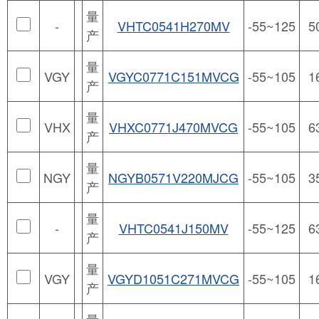
量
-
VHTC0541H270MV
-55~125
5
产
量
VGY
VGYC0771C151MVCG
-55~105
1
产
量
VHX
VHXC0771J470MVCG
-55~105
6
产
量
NGY
NGYB0571V220MJCG
-55~105
3
产
量
-
VHTC0541J150MV
-55~125
6
产
量
VGY
VGYD1051C271MVCG
-55~105
1
产