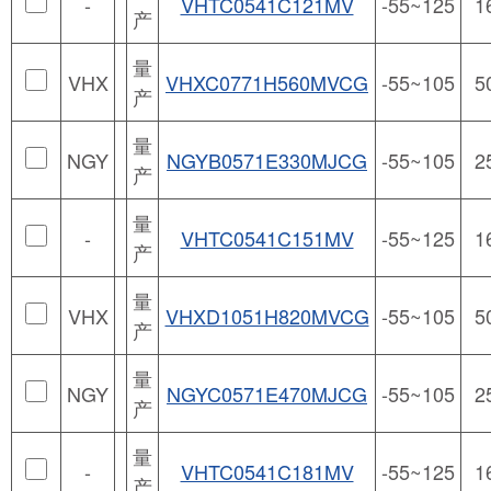
-
VHTC0541C121MV
-55~125
1
产
量
VHX
VHXC0771H560MVCG
-55~105
5
产
量
NGY
NGYB0571E330MJCG
-55~105
2
产
量
-
VHTC0541C151MV
-55~125
1
产
量
VHX
VHXD1051H820MVCG
-55~105
5
产
量
NGY
NGYC0571E470MJCG
-55~105
2
产
量
-
VHTC0541C181MV
-55~125
1
产