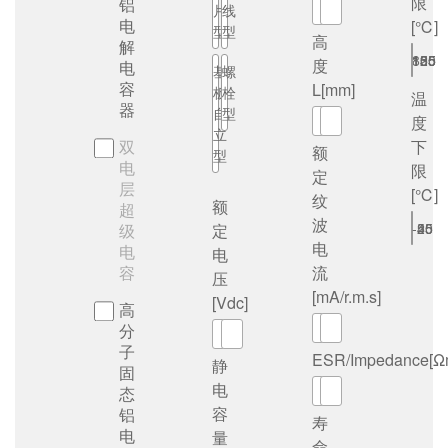
限
铝
～
片
线
电
[℃]
型
型
高
解
85
105
125
135
150
度
电
基
螺
容
L[mm]
板
栓
温
器
自
型
～
度
立
双
下
额
型
电
限
定
层
[℃]
纹
额
超
波
-25
-40
-55
级
定
电
电
电
容
流
压
[mA/r.m.s]
[Vdc]
高
～
分
～
子
ESR/Impedance[Ω
静
固
电
～
态
容
铝
寿
电
量
命