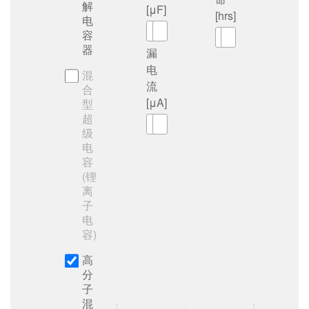
解
[μF]
[hrs]
电
～
容
～
器
漏
电
混
流
合
[μA]
型
超
～
级
电
容
(锂
离
子
电
容)
高
分
子
混