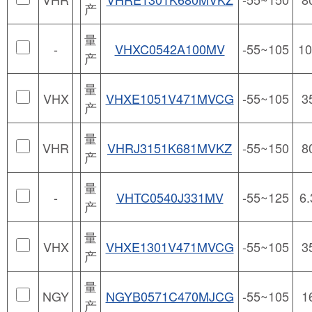
产
量
-
VHXC0542A100MV
-55~105
10
产
量
VHX
VHXE1051V471MVCG
-55~105
3
产
量
VHR
VHRJ3151K681MVKZ
-55~150
8
产
量
-
VHTC0540J331MV
-55~125
6.
产
量
VHX
VHXE1301V471MVCG
-55~105
3
产
量
NGY
NGYB0571C470MJCG
-55~105
1
产