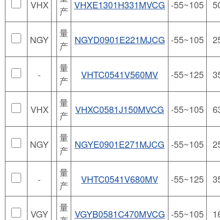
VHX
VHXE1301H331MVCG
-55~105
5
产
量
NGY
NGYD0901E221MJCG
-55~105
2
产
量
-
VHTC0541V560MV
-55~125
3
产
量
VHX
VHXC0581J150MVCG
-55~105
6
产
量
NGY
NGYE0901E271MJCG
-55~105
2
产
量
-
VHTC0541V680MV
-55~125
3
产
量
VGY
VGYB0581C470MVCG
-55~105
1