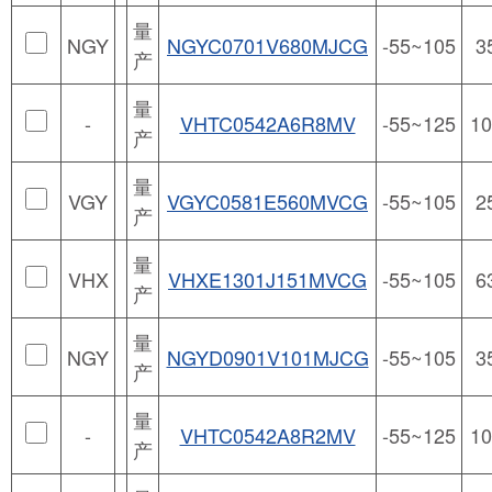
量
NGY
NGYC0701V680MJCG
-55~105
3
产
量
-
VHTC0542A6R8MV
-55~125
10
产
量
VGY
VGYC0581E560MVCG
-55~105
2
产
量
VHX
VHXE1301J151MVCG
-55~105
6
产
量
NGY
NGYD0901V101MJCG
-55~105
3
产
量
-
VHTC0542A8R2MV
-55~125
10
产