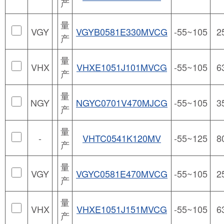
产
量
VGY
VGYB0581E330MVCG
-55~105
2
产
量
VHX
VHXE1051J101MVCG
-55~105
6
产
量
NGY
NGYC0701V470MJCG
-55~105
3
产
量
-
VHTC0541K120MV
-55~125
8
产
量
VGY
VGYC0581E470MVCG
-55~105
2
产
量
VHX
VHXE1051J151MVCG
-55~105
6
产