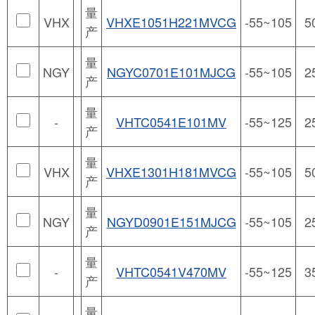
量
VHX
VHXE1051H221MVCG
-55~105
5
产
量
NGY
NGYC0701E101MJCG
-55~105
2
产
量
-
VHTC0541E101MV
-55~125
2
产
量
VHX
VHXE1301H181MVCG
-55~105
5
产
量
NGY
NGYD0901E151MJCG
-55~105
2
产
量
-
VHTC0541V470MV
-55~125
3
产
量